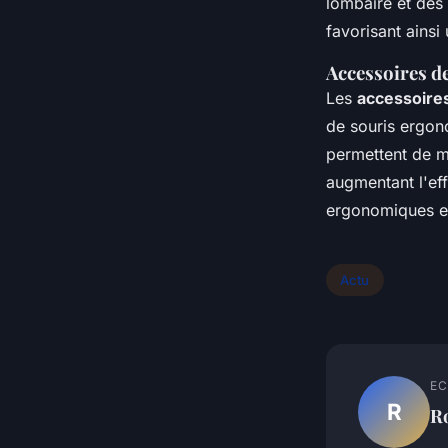
lombaire et des 
favorisant ainsi
Accessoires de
Les
accessoire
de souris ergon
permettent de ma
augmentant l'eff
ergonomiques est
Actu
EC
R
R