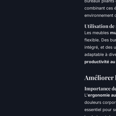
bureaux pliants 
combinant ces é
environnement d
Utilisation d
Les meubles
mu
flexible. Des b
intégré, et des
adaptable à div
productivité a
Améliorer l
Importance de
L'
ergonomie au 
douleurs corpor
essentiel pour s