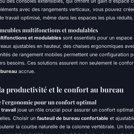
ou des consoles extensibles, qui offrent un gain d'espace 
léments avec des rangements verticaux, vous pouvez crée
e travail optimisé, même dans les espaces les plus réduits.
e meubles multifonctions et modulables
ltifonctions et modulables
sont essentiels pour un espace 
ureaux ajustables en hauteur, des chaises ergonomiques av
 unités de rangement mobiles permettent une configuration p
ers besoins. Ces solutions assurent non seulement le confor
u bureau
accrue.
a productivité et le confort au bureau
 l'ergonomie pour un confort optimal
travail
joue un rôle crucial pour assurer un confort optimal 
elles. Choisir un
fauteuil de bureau confortable
et ajustabl
outenir la courbe naturelle de la colonne vertébrale. Un bon