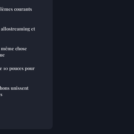
lèmes courants
 allostreaming et
a même chose
que
te 10 pouces pour
chons unissent
ds