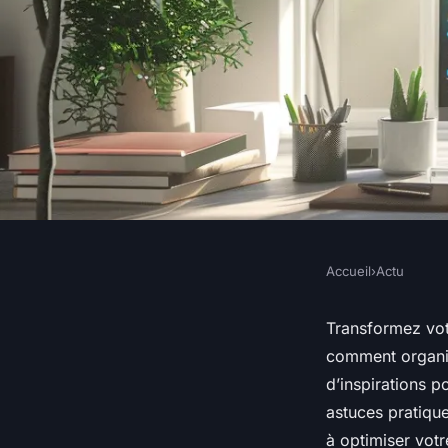
Accueil
›
Actu
ACTU
Créez votre coin bur
Transformez vot
comment organis
facilement avec des
d’inspirations 
astuces pratiqu
à optimiser votr