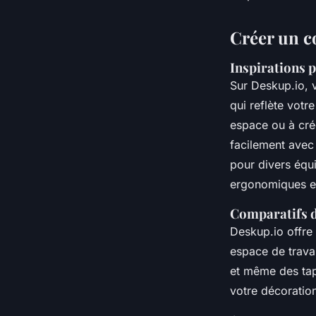
Romain
•
1 juillet 2024
•
3 min de lecture
Créer un c
Inspirations 
Sur Deskup.io, 
qui reflète votr
espace ou à cré
facilement avec
pour divers équ
ergonomiques et
Comparatifs d
Deskup.io offre
espace de trava
et même des tap
votre décoratio