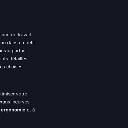
ace de travail
eau dans un petit
reau parfait
fs détaillés
 les chaises
timiser votre
rans incurvés,
e
ergonomie
et à