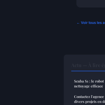
← Voir tous les a
Actu — À lire 
Scuba S1 : le robo
nettoyage efficace
Contactez l'agenc
divers projets en