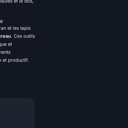
aules et le dos,
re
n et les tapis
ureau
. Ces outils
gue et
ments
 et productif.