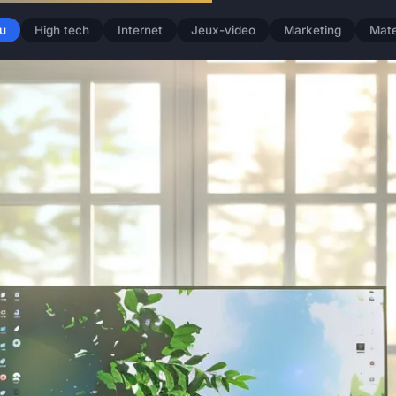
u
High tech
Internet
Jeux-video
Marketing
Mate