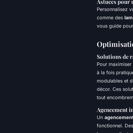
Astuces pour u
Personnalisez v
comme des
lam
vous guide pour 
Optimisatio
Solutions de 
Pour maximiser 
à la fois pratiq
modulables et d
décor. Ces solut
tout encombrem
Agencement in
Un
agencement
fonctionnel. De