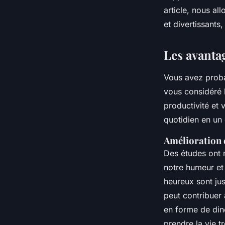
Romain
•
21 janvier 2025
•
10 min de lecture
article, nous al
et divertissants
Les avanta
Vous avez proba
vous considéré 
productivité et
quotidien en un 
Amélioration d
Des études ont m
notre humeur et
heureux sont ju
peut contribuer
en forme de din
prendre la vie tr