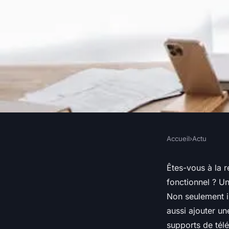
Accueil
›
Actu
ACTU
10 supports de télé
Êtes-vous à la 
fonctionnel ? Un
amusants pour embel
Non seulement i
aussi ajouter un
supports de tél