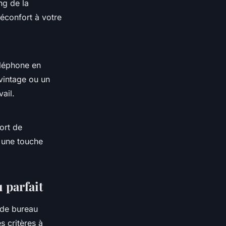
ng de la
réconfort à votre
éléphone en
 vintage ou un
ail.
ort de
r une touche
 parfait
 de bureau
s critères à