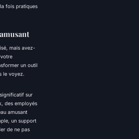
la fois pratiques
u amusant
isé, mais avez-
votre
sformer un outil
s le voyez.
gnificatif sur
ck, des employés
reau amusant
ple, un support
er de ne pas