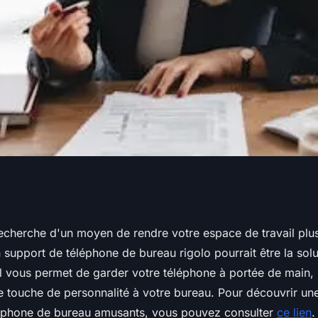
phone de bureau
recherche d'un moyen de rendre votre espace de travail plu
 support de téléphone de bureau rigolo pourrait être la solut
lir votre bureau
l vous permet de garder votre téléphone à portée de main, 
e touche de personnalité à votre bureau. Pour découvrir un
éphone de bureau amusants, vous pouvez consulter
ce lien
.