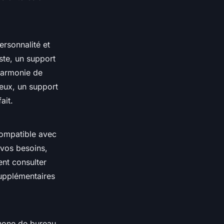
ersonnalité et
ste, un support
'harmonie de
ieux, un support
ait.
compatible avec
 vos besoins,
nt consulter
supplémentaires
éphone de bureau