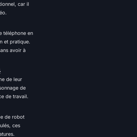
onnel, car il
éo.
de téléphone en
n et pratique.
ans avoir à
é
me de leur
rsonnage de
e de travail.
me de robot
culés, ces
atures.