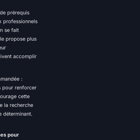
de prérequis
x professionnels
 se fait
gle propose plus
eur
ivent accomplir
ommandée :
s pour renforcer
ourage cette
e la recherche
le déterminant.
es pour