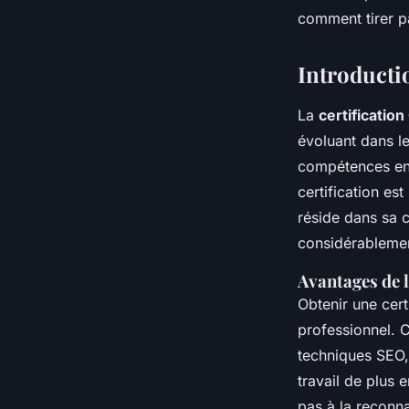
Elena
•
2 décembre 2024
•
11 min de lecture
comment tirer p
Introductio
La
certificatio
évoluant dans l
compétences en 
certification es
réside dans sa c
considérablement
Avantages de l
Obtenir une cer
professionnel. C
techniques SEO,
travail de plus 
pas à la reconna