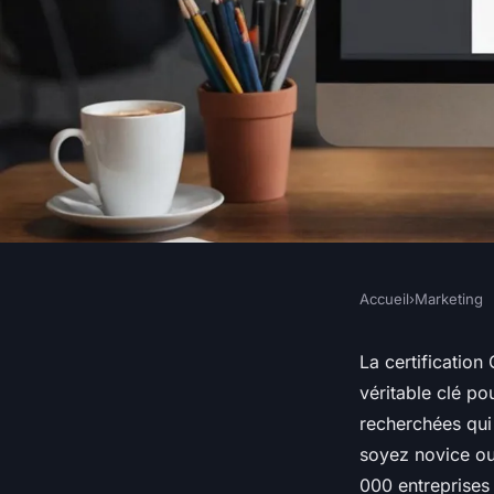
Accueil
›
Marketing
MARKETING
Boostez votre carriè
La certification
véritable clé p
certification google
recherchées qui
soyez novice ou 
000 entreprises