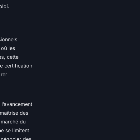
loi.
ionnels
où les
s, cette
e certification
orer
r l’avancement
maîtrise des
n marché du
e se limitent
e négocier des