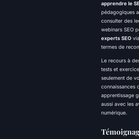
apprendre le S
pédagogiques ali
consulter des le
webinars SEO po
experts SEO
via
termes de recom
Le recours à des
tests et exerci
seulement de vo
connaissances d
apprentissage ga
aussi avec les 
numérique.
Témoignage