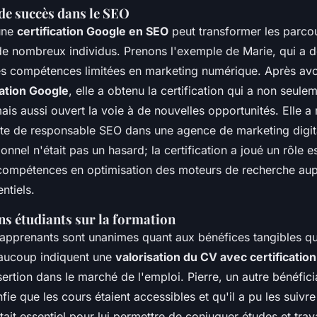
de succès dans le SEO
'une
certification Google en SEO
peut transformer les parco
de nombreux individus. Prenons l'exemple de Marie, qui a 
es compétences limitées en marketing numérique. Après avoi
ation Google
, elle a obtenu la certification qui a non seule
is aussi ouvert la voie à de nouvelles opportunités. Elle a
te de responsable SEO dans une agence de marketing digi
onnel n'était pas un hasard; la certification a joué un rôle e
compétences en optimisation des moteurs de recherche aup
ntiels.
ns étudiants sur la formation
 apprenants sont unanimes quant aux bénéfices tangibles qu
Beaucoup indiquent une
valorisation du CV avec certification
ertion dans le marché de l'emploi. Pierre, un autre bénéfici
e que les cours étaient accessibles et qu'il a pu les suivr
tait essentiel pour lui permettre de conjuguer études et trava