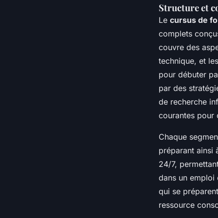
Structure et c
Le
cursus de f
complets conçus
couvre des aspe
technique, et le
pour débuter pa
par des stratég
de recherche inf
courantes pour o
Chaque segment
préparant ainsi 
24/7, permettant
dans un emploi 
qui se préparen
ressource consol