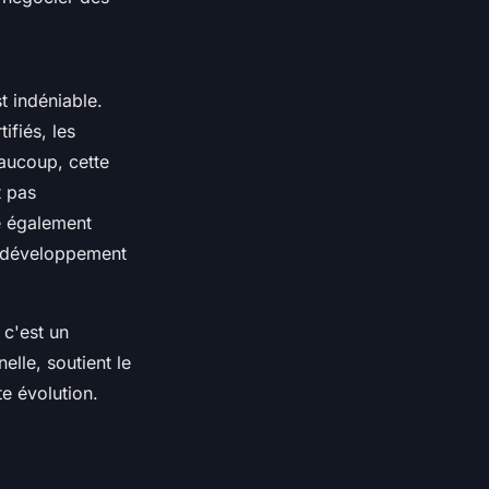
t indéniable.
ifiés, les
aucoup, cette
t pas
re également
e développement
 c'est un
elle, soutient le
e évolution.