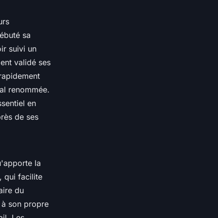
urs
débuté sa
r suivi un
ment validé ses
 rapidement
tal renommée.
ssentiel en
rès de ses
'apporte la
, qui facilite
aire du
e à son propre
il. Les