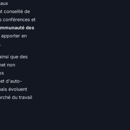
iaux
t conseillé de
es conférences et
ommunauté des
 apporter en
.
ainsi que des
met non
os
et d'auto-
mais évoluent
rché du travail