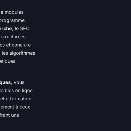
 de modules
e programme
erche
, le SEO
 structurées
es et conclure
 les algorithmes
atiques
iques
, vous
sibles en ligne
cette formation
lement à ceux
frant une