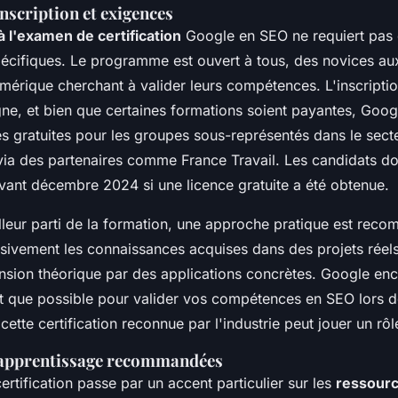
nscription et exigences
à l'examen de certification
Google en SEO ne requiert pas 
cifiques. Le programme est ouvert à tous, des novices au
érique cherchant à valider leurs compétences. L'inscription
igne, et bien que certaines formations soient payantes, Goo
es gratuites pour les groupes sous-représentés dans le sect
via des partenaires comme France Travail. Les candidats do
avant décembre 2024 si une licence gratuite a été obtenue.
illeur parti de la formation, une approche pratique est rec
ssivement les connaissances acquises dans des projets réel
sion théorique par des applications concrètes. Google enc
 que possible pour valider vos compétences en SEO lors d
cette certification reconnue par l'industrie peut jouer un rô
'apprentissage recommandées
certification passe par un accent particulier sur les
ressourc